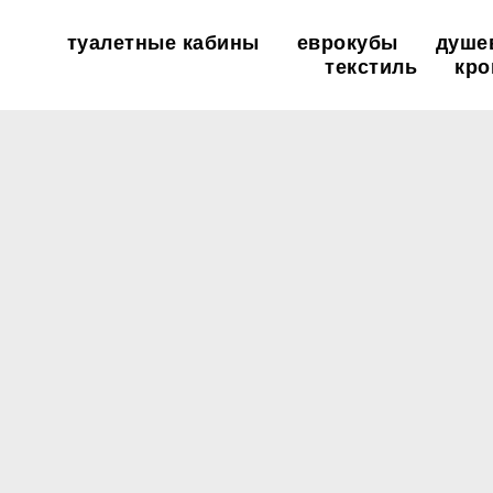
туалетные кабины
туалетные кабины
еврокубы
еврокубы
душе
душе
текстиль
текстиль
кро
кро